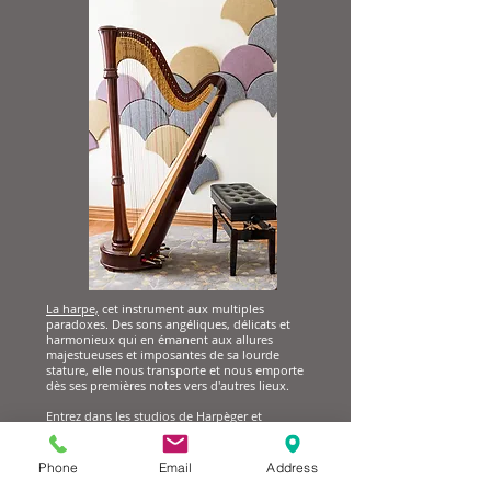
La harpe,
cet instrument aux multiples
paradoxes. Des sons angéliques, délicats et
harmonieux qui en émanent aux allures
majestueuses et imposantes de sa lourde
stature, elle nous transporte et nous emporte
dès ses premières notes vers d'autres lieux.
Entrez dans les studios de Harpèger et
découvrez en les merveilles...
Phone
Email
Address