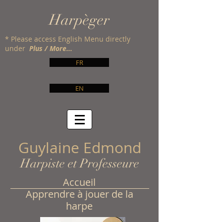
Harpèger
* Please access English Menu directly
under
Plus / More...
FR
EN
Guylaine Edmond
Harpiste et Professeure
Accueil
Apprendre à jouer de la
harpe